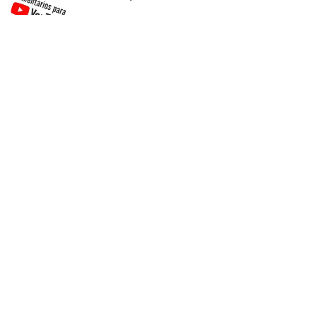
Carrito
No hay productos en el carrito.
Contacta con nosotros
Entrega y garantía
Nuestro blog
Comprarvisitas.net acepta como métodos de pago
tarjetas
VISA y MasterCard a través de la pasarela de pagos Redsys.
© 2014-2024 |
Contacto
|
Blog
|
Sitemap
|
Cookies y privacidad
|