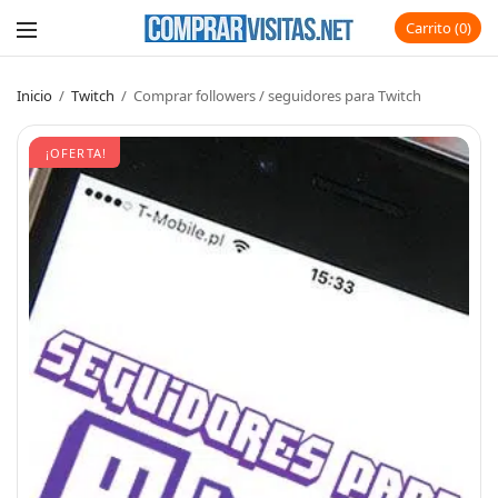
Carrito
0
Inicio
/
Twitch
/
Comprar followers / seguidores para Twitch
¡OFERTA!