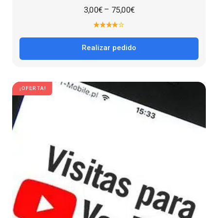
–
3,00
€
75,00
€
Realizar pedido
¡OFERTA!