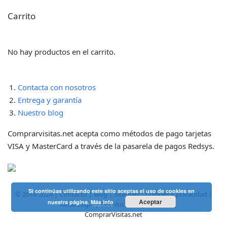
Carrito
No hay productos en el carrito.
Contacta con nosotros
Entrega y garantía
Nuestro blog
Comprarvisitas.net acepta como métodos de pago
tarjetas
VISA y MasterCard a través de la pasarela de pagos Redsys.
Si continúas utilizando este sitio aceptas el uso de cookies en
© 2014-2024 |
Contacto
|
Blog
|
Sitemap
|
Cookies y privacidad
|
Aceptar
nuestra página.
Más info
Aviso Legal
|
Devoluciones y envíos
ComprarVisitas.net