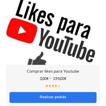
Comprar likes para Youtube
–
3,00
€
239,00
€
Realizar pedido