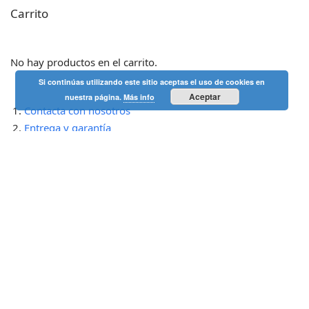
Carrito
No hay productos en el carrito.
Si continúas utilizando este sitio aceptas el uso de cookies en
Aceptar
nuestra página.
Más info
Contacta con nosotros
Entrega y garantía
Nuestro blog
Comprarvisitas.net acepta como métodos de pago
tarjetas
VISA y MasterCard a través de la pasarela de pagos Redsys.
© 2014-2024 |
Contacto
|
Blog
|
Sitemap
|
Cookies y privacidad
|
Aviso Legal
|
Devoluciones y envíos
ComprarVisitas.net