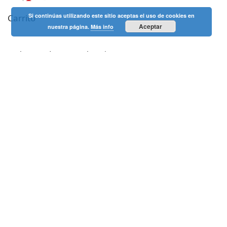
Si continúas utilizando este sitio aceptas el uso de cookies en
Carrito
Aceptar
nuestra página.
Más info
No hay productos en el carrito.
Contacta con nosotros
Entrega y garantía
Nuestro blog
Comprarvisitas.net acepta como métodos de pago
tarjetas
VISA y MasterCard a través de la pasarela de pagos Redsys.
© 2014-2024 |
Contacto
|
Blog
|
Sitemap
|
Cookies y privacidad
|
Aviso Legal
|
Devoluciones y envíos
ComprarVisitas.net